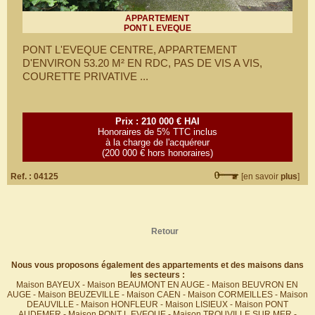
APPARTEMENT
PONT L EVEQUE
PONT L'EVEQUE CENTRE, APPARTEMENT
D'ENVIRON 53.20 M² EN RDC, PAS DE VIS A VIS,
COURETTE PRIVATIVE ...
Prix : 210 000 € HAI
Honoraires de 5% TTC inclus
à la charge de l'acquéreur
(200 000 € hors honoraires)
Ref. : 04125
[en savoir
plus
]
Retour
Nous vous proposons également des appartements et des maisons dans
les secteurs :
Maison BAYEUX
-
Maison BEAUMONT EN AUGE
-
Maison BEUVRON EN
AUGE
-
Maison BEUZEVILLE
-
Maison CAEN
-
Maison CORMEILLES
-
Maison
DEAUVILLE
-
Maison HONFLEUR
-
Maison LISIEUX
-
Maison PONT
AUDEMER
-
Maison PONT L EVEQUE
-
Maison TROUVILLE SUR MER
-